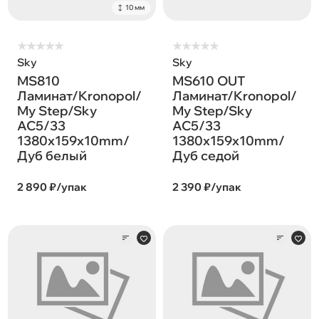
10 мм
★
★
★
★
★
★
★
★
★
★
Sky
Sky
MS810
MS610 OUT
Ламинат/Kronopol/
Ламинат/Kronopol/
My Step/Sky
My Step/Sky
AC5/33
AC5/33
1380х159х10mm/
1380х159х10mm/
Дуб белый
Дуб седой
2 890 ₽/упак
2 390 ₽/упак