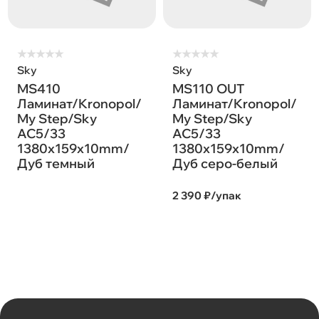
★
★
★
★
★
★
★
★
★
★
Sky
Sky
MS410
MS110 OUT
Ламинат/Kronopol/
Ламинат/Kronopol/
My Step/Sky
My Step/Sky
AC5/33
AC5/33
1380х159х10mm/
1380х159х10mm/
Дуб темный
Дуб серо-белый
2 390 ₽/упак