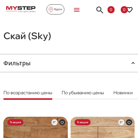
0
0
Курск
Скай (Sky)
Фильтры
По возрастанию цены
По убыванию цены
Новинки
% акция
% акция