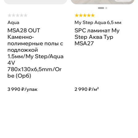
★
★
★
★
★
★★★★★
Aqua
My Step Aqua 6,5 мм
MSA28 OUT
SPC ламинат My
Каменно-
Step Аква Тур
полимерные полы с
MSA27
подложкой
1.5мм/My Step/Aqua
4V
780х130х6,5mm/Or
be (Орб)
3 990 ₽/упак
2 990 ₽/м²