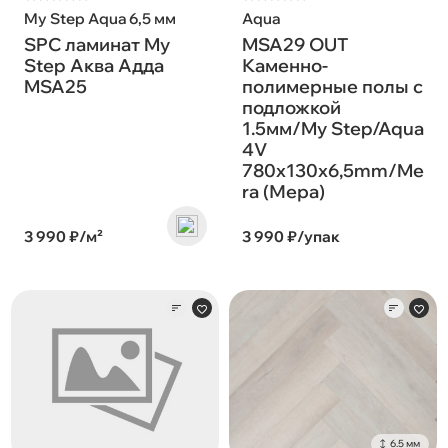
My Step Aqua 6,5 мм
Aqua
SPC ламинат My
MSA29 OUT
Step Аква Адда
Каменно-
MSA25
полимерные полы с
подложкой
1.5мм/My Step/Aqua
4V
780х130х6,5mm/Me
ra (Мера)
3 990 ₽/м²
3 990 ₽/упак
6.5 мм