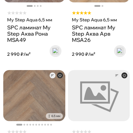
★
★
★
★
★
★★★★★
My Step Aqua 6,5 мм
My Step Aqua 6,5 мм
SPC ламинат My
SPC ламинат My
Step Аква Рона
Step Аква Арв
MSA49
MSA26
2 990 ₽/м²
2 990 ₽/м²
6.5 мм
★
★
★
★
★
★
★
★
★
★