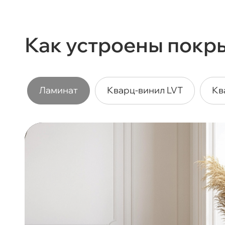
Как устроены покр
Ламинат
Кварц-винил LVT
Кв