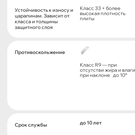
Класс 33 + более
Устойчивость к износу и
высокая плотность
царапинам. Зависит от
плиты
класса и толщины
защитного слоя
Противоскольжение
Класс R9 — при
отсутстви жира и влаг
при наклоне до 10°
до 10 лет
Срок службы