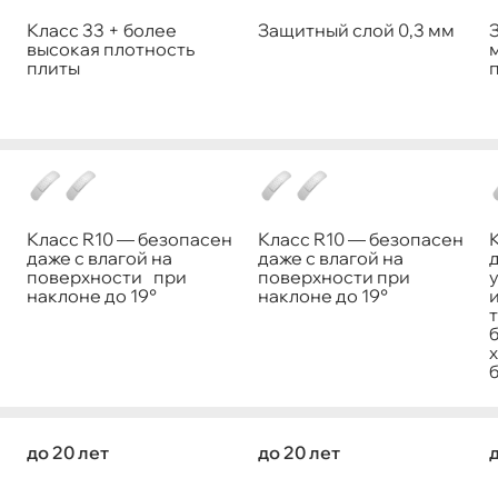
Класс 33 + более
Защитный слой 0,3 мм
высокая плотность
м
плиты
Класс R10 — безопасен
Класс R10 — безопасен
и
даже с влагой на
даже с влагой на
поверхности при
поверхности при
наклоне до 19°
наклоне до 19°
б
до 20 лет
до 20 лет
д