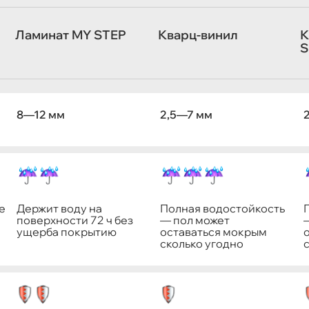
Ламинат MY STEP
Кварц-винил
К
S
8—12 мм
2,5—7 мм
е
Держит воду на
Полная водостойкость
поверхности 72 ч без
— пол может
ущерба покрытию
оставаться мокрым
сколько угодно