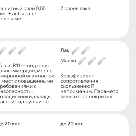
Защитный слой 0,55
7 слоев лака
м + antiscratch-
покрытие
Лак
Масло
Класс R11 — подходит
для коммерции, мест с
умеренной влажностью
Коэффициент
и мест с повышенными
сопротивления
требованиями к
скольжению R
безопасности:
неприменим. Параметр
холодильники, склады,
зависит от покрытия
ассейны, сауны и пр.
о 20 лет
до 20 лет