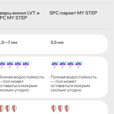
варц-винил LVT и
SPC-паркет MY STEP
PC MY STEP
2,5—7 мм
5,5 мм
Полная водостойкость
Полная водостойкость
— пол может
— пол может
оставаться мокрым
оставаться мокрым
сколько угодно
сколько угодно