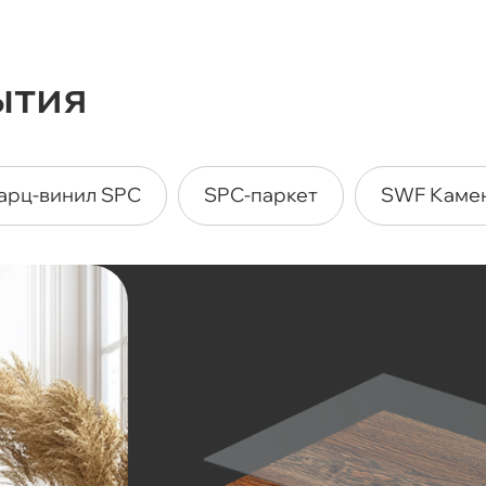
ытия
арц-винил SPC
SPC-паркет
SWF Каме