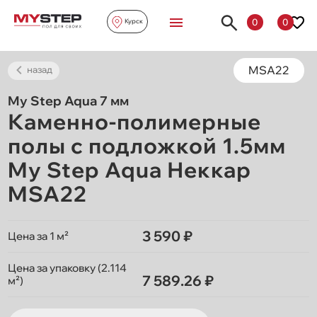
0
0
Курск
MSA22
назад
My Step Aqua 7 мм
Каменно-полимерные
полы с подложкой 1.5мм
My Step Aqua Неккар
MSA22
3 590 ₽
Цена за 1 м²
Цена за упаковку (2.114
7 589.26 ₽
м²)