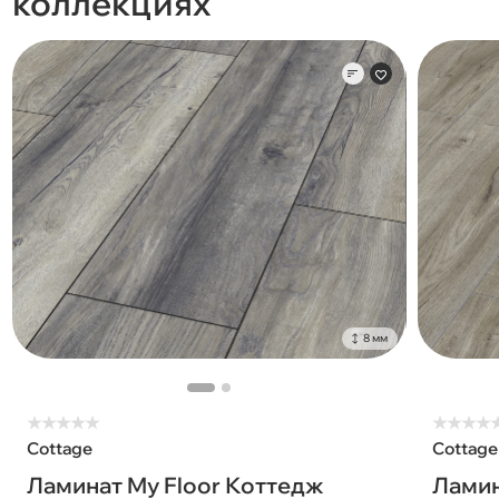
коллекциях
8 мм
★
★
★
★
★
★
★
★
★
Cottage
Cottage
Ламинат My Floor Коттедж
Ламин