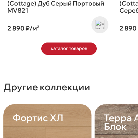
(Cottage) Дуб Серый Портовый
(Cott
MV821
Сере
2 890 ₽/м²
2 890
каталог товаров
Другие коллекции
Фортис ХЛ
Терра 
Блок