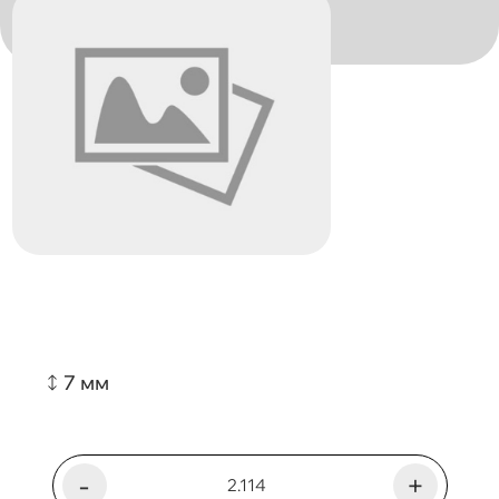
7 мм
-
+