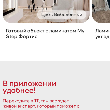
Цвет: Выбеленный
Готовый объект с ламинатом My
Ламин
Step Фортис
уклад
В приложении
удобнее!
Переходите в ТГ, там вас ждет
живой эксперт, который поможет с