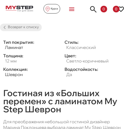
0
0
Курск
Возврат к списку
Тип покрытия:
Стиль:
Ламинат
Классический
Толщина:
Цвет:
12 мм
Светло-коричневый
Коллекция:
Водостойкость:
Шеврон
Да
Гостиная из «Больших
перемен» с ламинатом My
Step Шеврон
Для преображения небольшой гостиной дизайнер
Марина Поклонцева выбрала ламинат My Step Шеврон