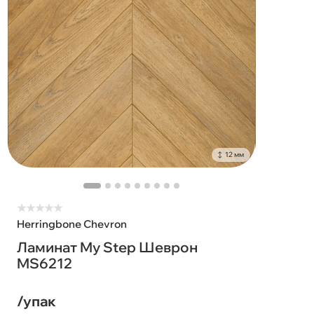
12 мм
★
★
★
★
★
Herringbone Chevron
Ламинат My Step Шеврон
MS6212
/упак